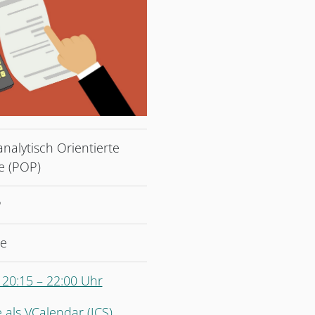
nalytisch Orientierte
e (POP)
P
he
 20:15 – 22:00 Uhr
 als VCalendar (ICS)