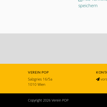
speichern
VEREIN POP
KONTA
Salzgries 16/5a
vors
1010 Wien
Copyright 2026
Verein POP