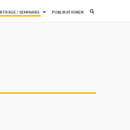
Suche
PUBLIKATIONEN
RTRÄGE / SEMINARE
Untermenü von Vorträge / Seminare