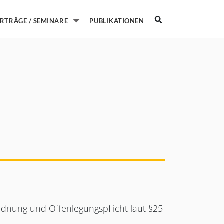
Suche
PUBLIKATIONEN
RTRÄGE / SEMINARE
Untermenü von Vorträge / Seminare
dnung und Offenlegungspflicht laut §25