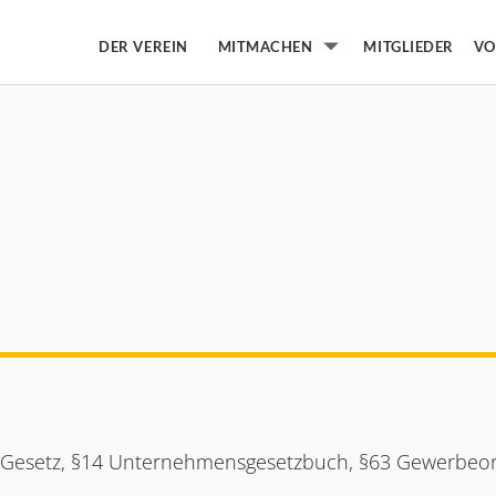
DER VEREIN
MITGLIEDER
MITMACHEN
VO
Untermenü von Mitmachen
e Gesetz, §14 Unternehmensgesetzbuch, §63 Gewerbeor